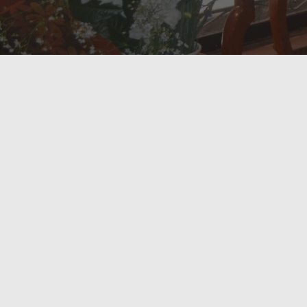
Sobre /
Amaru Colonial
AMARU COLONIAL