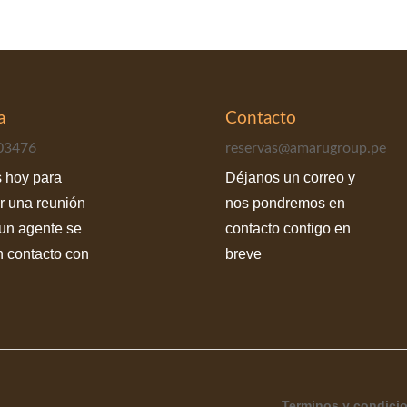
a
Contacto
03476
reservas@amarugroup.pe
 hoy para
Déjanos un correo y
r una reunión
nos pondremos en
un agente se
contacto contigo en
 contacto con
breve
Terminos y condici