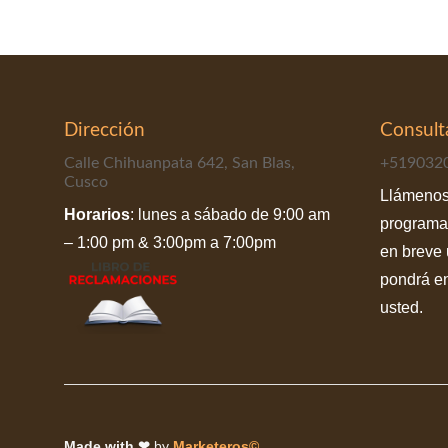
Dirección
Consult
Calle Chihuanpata 642, San Blas,
+519032
Cusco
Llámenos
Horarios
: lunes a sábado de 9:00 am
programa
– 1:00 pm & 3:00pm a 7:00pm
en breve 
pondrá en
usted.
Made with ❤
by
Marketeros©